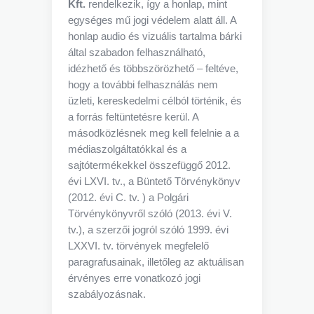
Kft.
rendelkezik, így a honlap, mint
egységes mű jogi védelem alatt áll. A
honlap audio és vizuális tartalma bárki
által szabadon felhasználható,
idézhető és többszörözhető – feltéve,
hogy a további felhasználás nem
üzleti, kereskedelmi célból történik, és
a forrás feltüntetésre kerül. A
másodközlésnek meg kell felelnie a a
médiaszolgáltatókkal és a
sajtótermékekkel összefüggő 2012.
évi LXVI. tv., a Büntető Törvénykönyv
(2012. évi C. tv. ) a Polgári
Törvénykönyvről szóló (2013. évi V.
tv.), a szerzői jogról szóló 1999. évi
LXXVI. tv. törvények megfelelő
paragrafusainak, illetőleg az aktuálisan
érvényes erre vonatkozó jogi
szabályozásnak.