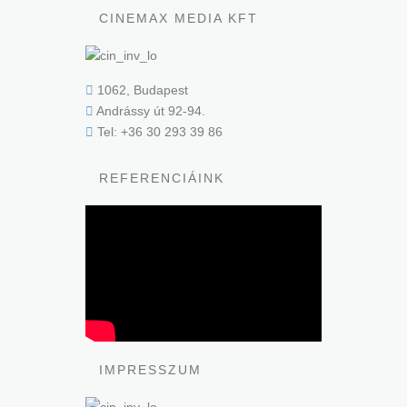
CINEMAX MEDIA KFT
1062, Budapest
Andrássy út 92-94.
Tel: +36 30 293 39 86
REFERENCIÁINK
IMPRESSZUM