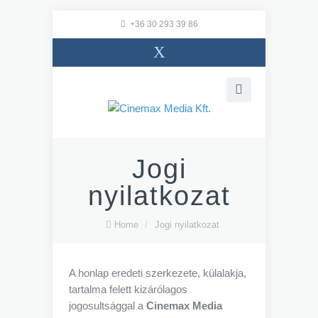
+36 30 293 39 86
X
Jogi
nyilatkozat
Home
/
Jogi nyilatkozat
A honlap eredeti szerkezete, külalakja,
tartalma felett kizárólagos
jogosultsággal a
Cinemax Media