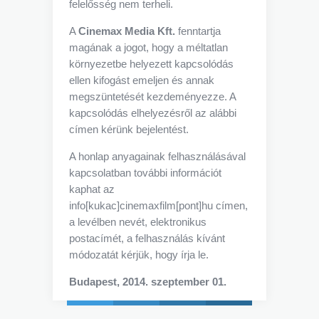
felelősség nem terheli.
A
Cinemax Media Kft.
fenntartja
magának a jogot, hogy a méltatlan
környezetbe helyezett kapcsolódás
ellen kifogást emeljen és annak
megszüntetését kezdeményezze. A
kapcsolódás elhelyezésről az alábbi
címen kérünk bejelentést.
A honlap anyagainak felhasználásával
kapcsolatban további információt
kaphat az
info[kukac]cinemaxfilm[pont]hu címen,
a levélben nevét, elektronikus
postacímét, a felhasználás kívánt
módozatát kérjük, hogy írja le.
Budapest, 2014. szeptember 01.